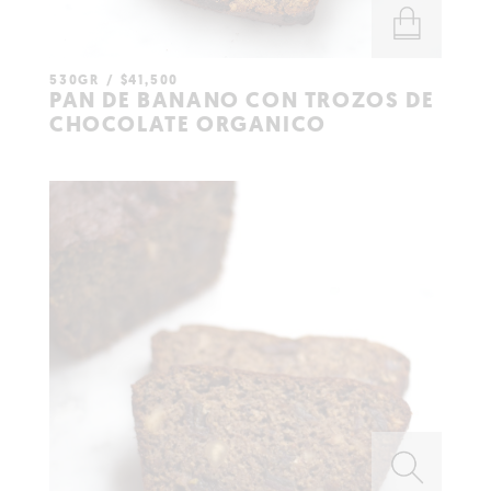
530GR
$
41,500
AÑADIR AL
PAN DE BANANO CON TROZOS DE
CARRITO
CHOCOLATE ORGANICO