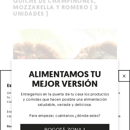
QUICHE DE CHAMPIÑONES,
CARRITO
MOZZARELLA Y ROMERO ( 3
UNIDADES )
ALIMENTAMOS TU
×
MEJOR VERSIÓN
Esta es LA DESPENSA de COCO & LULA.
Un servicio a domicilio de productos diseñados para que alimentes
Entregamos en la puerta de tu casa los productos
tu más alto potencial. Nuestros productos son 100 % naturales,
y comidas que hacen posible una alimentación
cuidadosamente seleccionados y preparados.
saludable, variada y deliciosa.
Entregamos todas las semanas, los días lunes, en la puerta de tu
Para empezar, cuéntanos ¿dónde estas?
casa, la caja que hace posible una alimentación sana en tu día a día.
Recibimos pedidos desde el martes hasta el sábado a las 3 pm.
BOGOTÁ ZONA 1