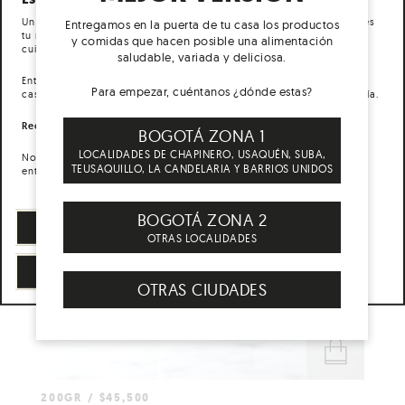
CREMA DE CACAO
CARRITO
Un servicio a domicilio de productos diseñados para que alimentes
Entregamos en la puerta de tu casa los productos
tu más alto potencial. Nuestros productos son 100 % naturales,
y comidas que hacen posible una alimentación
cuidadosamente seleccionados y preparados.
saludable, variada y deliciosa.
Entregamos todas las semanas, los días lunes, en la puerta de tu
Para empezar, cuéntanos ¿dónde estas?
casa, la caja que hace posible una alimentación sana en tu día a día.
Recibimos pedidos desde el martes hasta el sábado a las 3 pm.
BOGOTÁ ZONA 1
LOCALIDADES DE CHAPINERO, USAQUÉN, SUBA,
Normalmente entregamos los lunes pero durante la cuarentena las
TEUSAQUILLO, LA CANDELARIA Y BARRIOS UNIDOS
entregas son el martes en el transcurso de la tarde.
BOGOTÁ ZONA 2
CONOCE MÁS DE LA DESPENSA
OTRAS LOCALIDADES
VER PRODUCTOS
OTRAS CIUDADES
200GR
$
45,500
AÑADIR AL