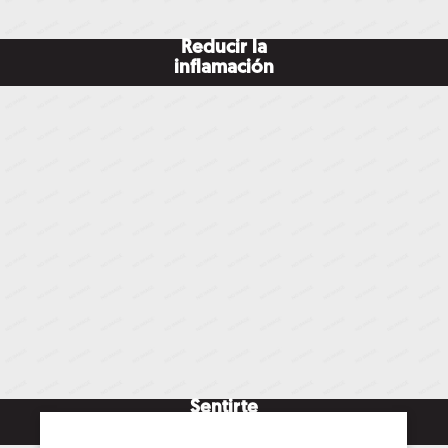
Reducir la
inflamación
Sentirte
como nuevo