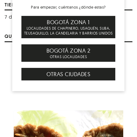
TIEMPO DE VIDA DEL PRODUCTO
Para empezar, cuéntanos ¿dónde estas?
7 días en refrigeración, 30 días congelado
BOGOTÁ ZONA 1
LOCALIDADES DE CHAPINERO, USAQUÉN, SUBA,
TEUSAQUILLO, LA CANDELARIA Y BARRIOS UNIDOS
QUE HACER CON EL EMPAQUE
BIODEGRADABLE
COMPOSTABLE
BOGOTÁ ZONA 2
OTRAS LOCALIDADES
OTRAS CIUDADES
PRODUCTOS
RELACIONADOS