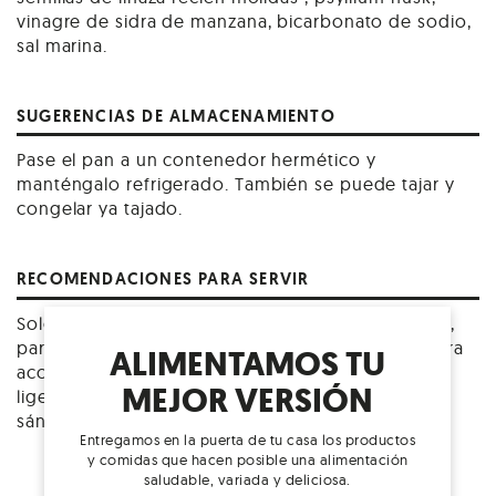
vinagre de sidra de manzana, bicarbonato de sodio,
sal marina.
SUGERENCIAS DE ALMACENAMIENTO
Pase el pan a un contenedor hermético y
manténgalo refrigerado. También se puede tajar y
congelar ya tajado.
RECOMENDACIONES PARA SERVIR
Solo, con mantequilla de almendras, con hummus,
para hacer tostadas con aguacate, sánduches, para
ALIMENTAMOS TU
acompañar sopas y ensaladas. Tueste el pan
MEJOR VERSIÓN
ligeramente para hacerlo más resistente en
sánduches.
Entregamos en la puerta de tu casa los productos
y comidas que hacen posible una alimentación
saludable, variada y deliciosa.