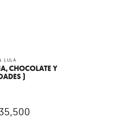
& LULA
NA, CHOCOLATE Y
DADES )
35,500