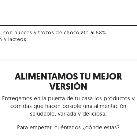
a, con nueces y trozos de chocolate al 58%.
n y lácteos.
ánica, aceite de palma orgánico ( RSPO, RAC), huevos
ALIMENTAMOS TU MEJOR
aña, masa de cacao, lecitina de soya sodio. libre de O
VERSIÓN
 marina, bicarbonato de sodio.
Entregamos en la puerta de tu casa los productos y
IENTO
comidas que hacen posible una alimentación
saludable, variada y deliciosa.
co y seco.
Para empezar, cuéntanos ¿dónde estas?
VIR