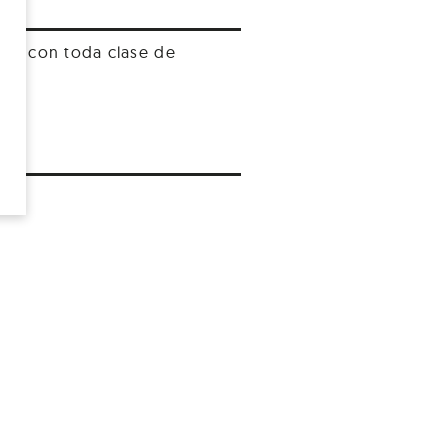
as, con toda clase de
QUE
S