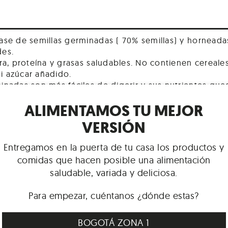
ase de semillas germinadas ( 70% semillas) y hornead
des.
ra, proteína y grasas saludables. No contienen cereale
i azúcar añadido.
inadas son más fáciles de digerir y sus nutrientes qu
ALIMENTAMOS TU MEJOR
VERSIÓN
Entregamos en la puerta de tu casa los productos y
semillas de chia, linaza, yuca, sal marina
comidas que hacen posible una alimentación
saludable, variada y deliciosa.
IENTO
Para empezar, cuéntanos ¿dónde estas?
co y seco
BOGOTÁ ZONA 1