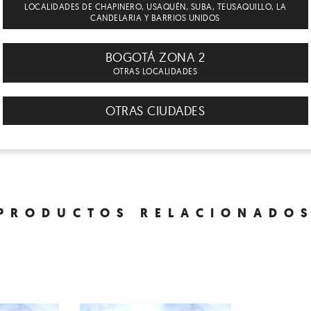
LOCALIDADES DE CHAPINERO, USAQUÉN, SUBA, TEUSAQUILLO, LA
VIR
CANDELARIA Y BARRIOS UNIDOS
, con aguacate y guacamole, con mantequilla de almendr
a acompañar sopas y ensaladas, con todo!
BOGOTÁ ZONA 2
OTRAS LOCALIDADES
TO
OTRAS CIUDADES
QUE HACER CON EL EMPA
RECICLABLE
PRODUCTOS RELACIONADO